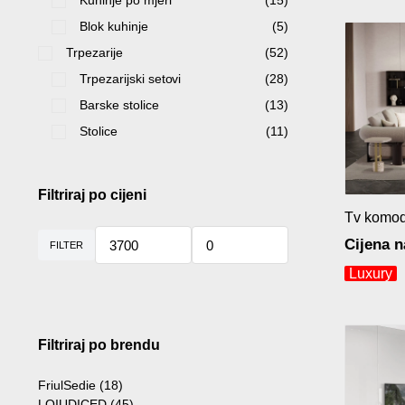
Kuhinje po mjeri
(15)
Blok kuhinje
(5)
Trpezarije
(52)
Trpezarijski setovi
(28)
Barske stolice
(13)
Stolice
(11)
Filtriraj po cijeni
Tv komod
Cijena n
FILTER
Luxury
Filtriraj po brendu
FriulSedie
(18)
LOIUDICED
(45)