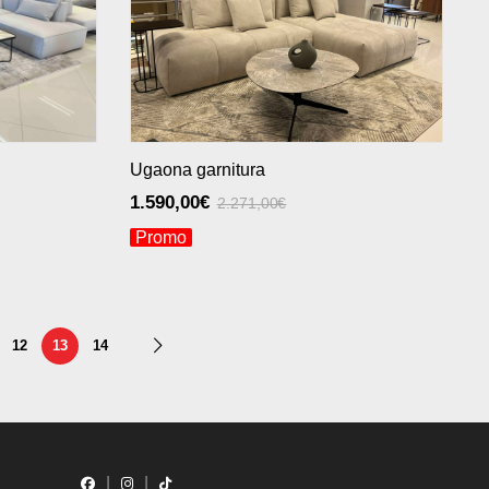
Ugaona garnitura
1.590,00
€
2.271,00
€
Promo
12
13
14