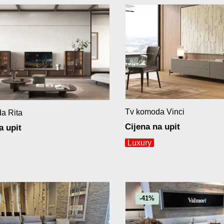
Tv komoda Vinci
a Rita
Cijena na upit
a upit
Luxury
-41%