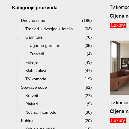
Tv komod
Kategorije proizvoda
Cijena n
Dnevne sobe
(196)
Luxury
Trosjed + dvosjed + fotelja
(63)
Garniture
(78)
Ugaone garniture
(35)
Trosjedi
(4)
Fotelje
(49)
Klub stolovi
(47)
TV komode
(19)
Spavaće sobe
(62)
Kreveti
(27)
Tv komo
Plakari
(5)
Cijena n
Noćnici i komode
(30)
Luxury
Kuhinje
(20)