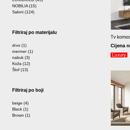
NOBILIA
(15)
Saloni
(124)
Filtriraj po materijalu
Tv komod
Cijena n
drvo
(1)
mermer
(1)
Luxury
nabuk
(3)
Koža
(12)
Štof
(13)
Filtriraj po boji
beige
(4)
Black
(1)
Brown
(1)