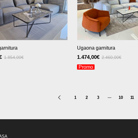
arnitura
Ugaona garnitura
€
1.474,00
€
1.854,00
€
2.460,00
€
Promo
…
1
2
3
10
11
CASA