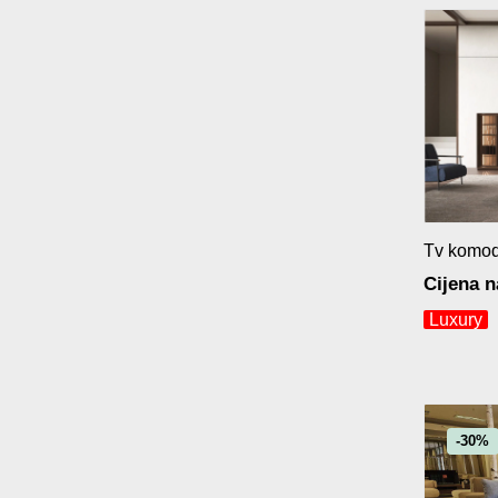
Tv komod
Cijena n
Luxury
-30%