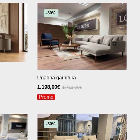
-30%
Ugaona garnitura
1.198,00
€
1.711,00
€
Promo
-30%