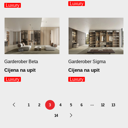
Luxury
Luxury
Garderober Sigma
Garderober Beta
Cijena na upit
Cijena na upit
Luxury
Luxury
…
1
2
3
4
5
6
12
13
14