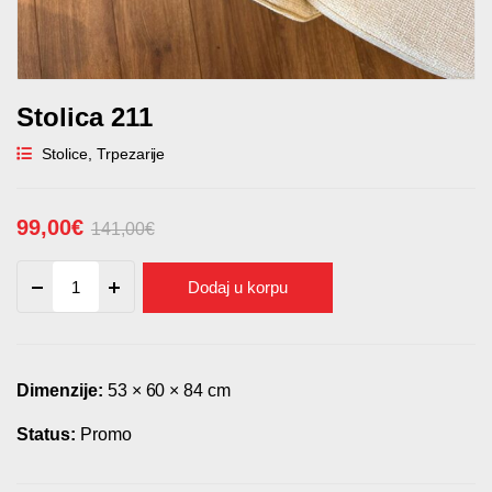
Stolica 211
Stolice
,
Trpezarije
99,00
€
141,00
€
Originalna
Trenutna
Stolica
Dodaj u korpu
cena
cena
211
quantity
je
je:
bila:
99,00€.
141,00€.
Dimenzije:
53 × 60 × 84 cm
Status:
Promo