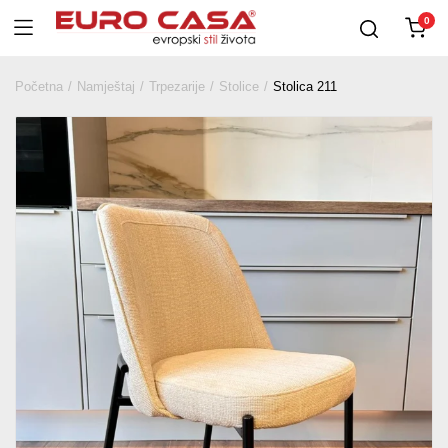
0
Početna
Namještaj
Trpezarije
Stolice
Stolica 211