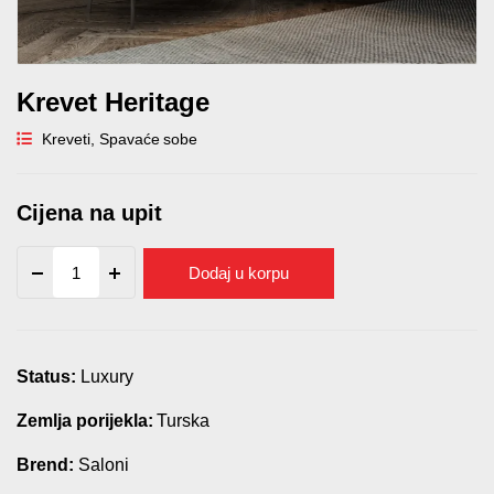
Krevet Heritage
Kreveti
,
Spavaće sobe
Cijena na upit
Krevet
Dodaj u korpu
Heritage
quantity
Status:
Luxury
Zemlja porijekla:
Turska
Brend:
Saloni