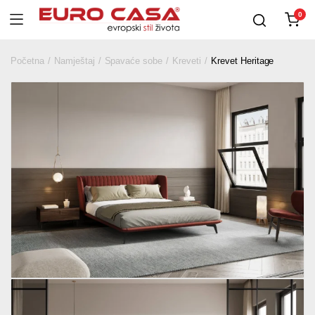
0
Početna
Namještaj
Spavaće sobe
Kreveti
Krevet Heritage