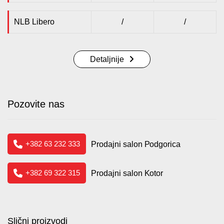
NLB Libero
/
/
Detaljnije
Pozovite nas
+382 63 232 333
Prodajni salon Podgorica
+382 69 322 315
Prodajni salon Kotor
Slični proizvodi