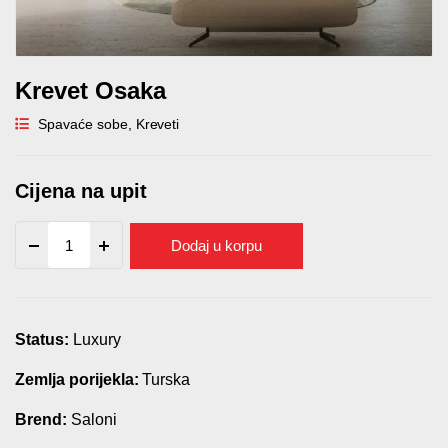
Krevet Osaka
Spavaće sobe
,
Kreveti
Cijena na upit
Krevet
Dodaj u korpu
Osaka
quantity
Status:
Luxury
Zemlja porijekla:
Turska
Brend:
Saloni