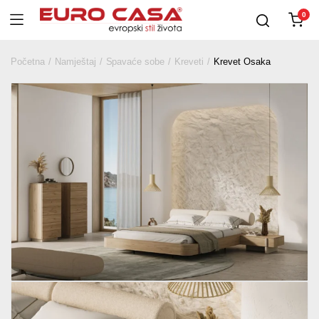
0
Početna
Namještaj
Spavaće sobe
Kreveti
Krevet Osaka