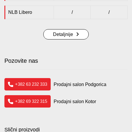
NLB Libero
/
/
Detaljnije
Pozovite nas
+382 63 232 333
Prodajni salon Podgorica
+382 69 322 315
Prodajni salon Kotor
Slični proizvodi