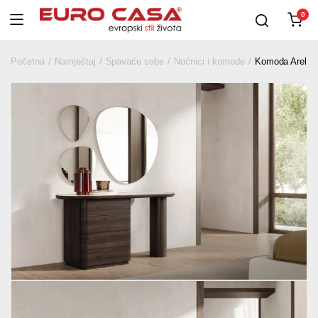
0
Početna
Namještaj
Spavaće sobe
Noćnici i komode
Komoda Arel