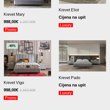
Krevet Eliot
Krevet Mary
Cijena na upit
998,00
€
1.247,00
€
Luxury
Originalna
Trenutna
Promo
cena
cena
je
je:
bila:
998,00€.
-40%
1.247,00€.
Krevet Pado
Krevet Vigo
Cijena na upit
998,00
€
1.663,00
€
Luxury
Originalna
Trenutna
Promo
cena
cena
je
je: