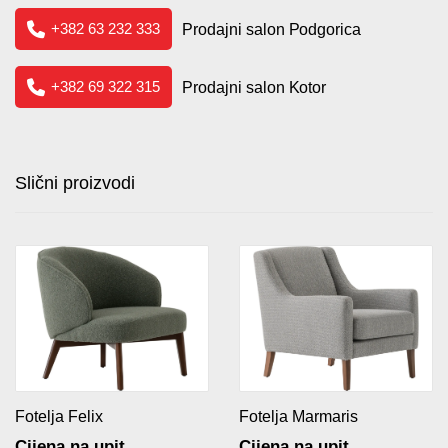
+382 63 232 333
Prodajni salon Podgorica
+382 69 322 315
Prodajni salon Kotor
Slični proizvodi
Fotelja Felix
Fotelja Marmaris
Cijena na upit
Cijena na upit