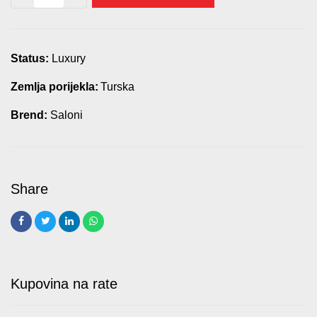
Enna
quantity
Status:
Luxury
Zemlja porijekla:
Turska
Brend:
Saloni
Kupovina na rate