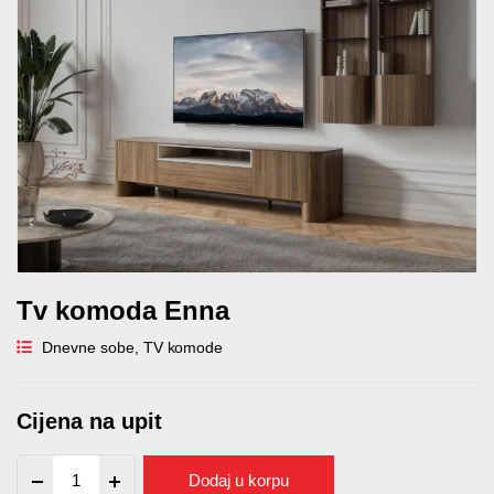
Tv komoda Enna
Dnevne sobe
,
TV komode
Cijena na upit
Tv
Dodaj u korpu
komoda