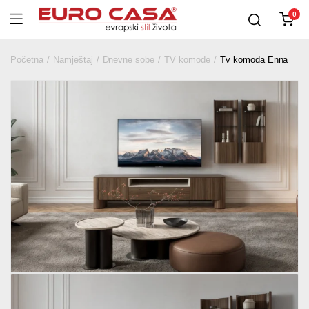
0
Početna
Namještaj
Dnevne sobe
TV komode
Tv komoda Enna