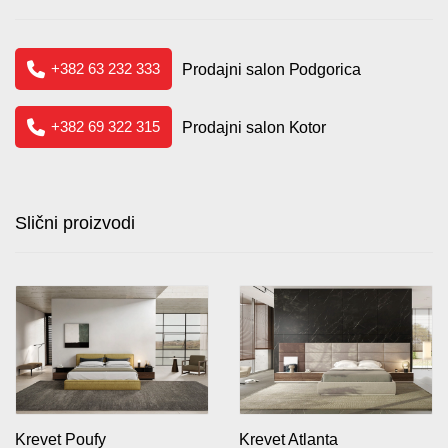
+382 63 232 333
Prodajni salon Podgorica
+382 69 322 315
Prodajni salon Kotor
Slični proizvodi
Krevet Atlanta
Krevet Poufy