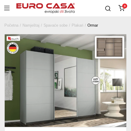
0
Početna
Namještaj
Spavaće sobe
Plakari
Ormar