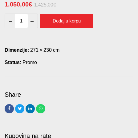
1.050,00
€
1.425,00
€
Originalna
Trenutna
Ormar
Dodaj u korpu
cena
cena
quantity
je
je:
bila:
1.050,00€.
1.425,00€.
Dimenzije:
271 × 230 cm
Status:
Promo
Kupovina na rate