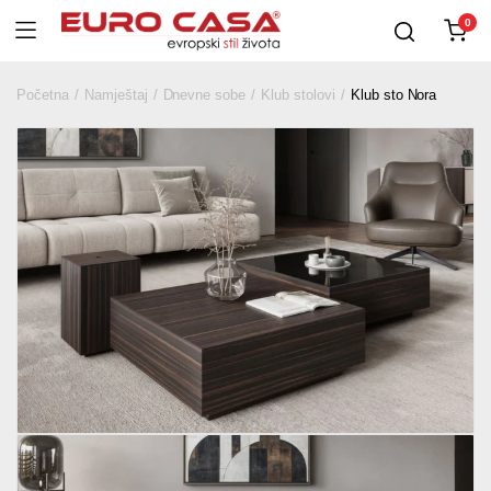
0
Početna
Namještaj
Dnevne sobe
Klub stolovi
Klub sto Nora