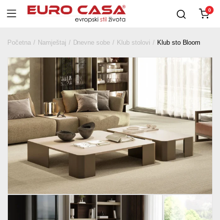
0
Početna
Namještaj
Dnevne sobe
Klub stolovi
Klub sto Bloom