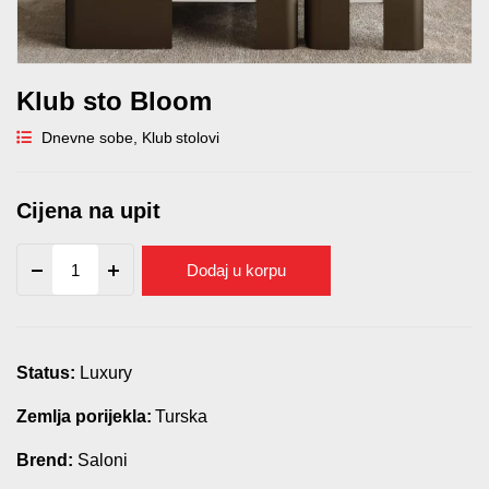
Klub sto Bloom
Dnevne sobe
,
Klub stolovi
Cijena na upit
Klub
Dodaj u korpu
sto
Bloom
quantity
Status:
Luxury
Zemlja porijekla:
Turska
Brend:
Saloni