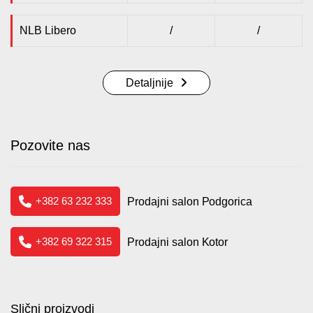
NLB Libero
/
/
Detaljnije
Pozovite nas
+382 63 232 333
Prodajni salon Podgorica
+382 69 322 315
Prodajni salon Kotor
Slični proizvodi