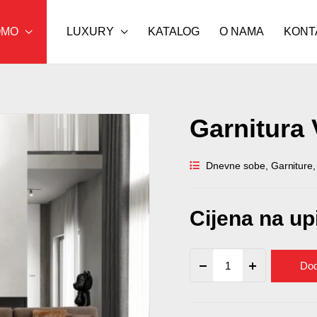
OMO
LUXURY
KATALOG
O NAMA
KONT
Garnitura 
Dnevne sobe
,
Garniture
Cijena na up
Garnitura
Dod
Valencia
quantity