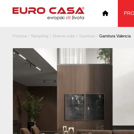
PR
Početna
Namještaj
Dnevne sobe
Garniture
Garnitura Valencia