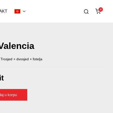
0
AKT
Valencia
,
Trosjed + dvosjed + fotelja
it
aj u korpu