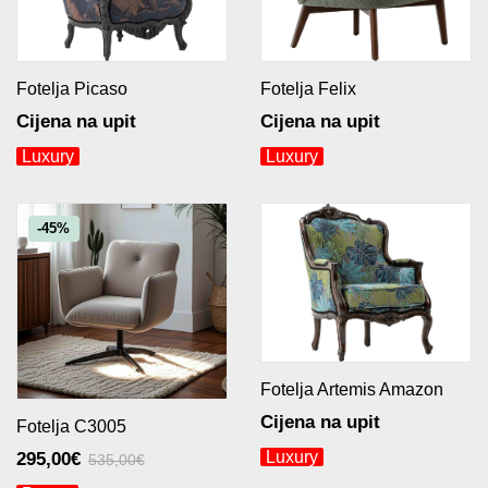
Fotelja Picaso
Fotelja Felix
Cijena na upit
Cijena na upit
Luxury
Luxury
-45%
Fotelja Artemis Amazon
Cijena na upit
Fotelja C3005
Luxury
295,00
€
535,00
€
Originalna
Trenutna