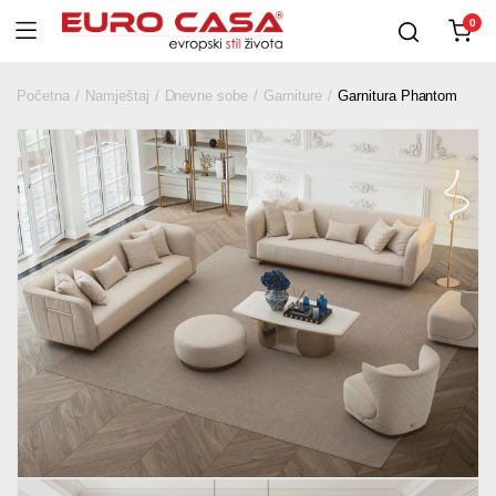
0
Početna
Namještaj
Dnevne sobe
Garniture
Garnitura Phantom