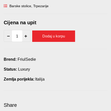
Barske stolice
,
Trpezarije
Cijena na upit
BENNY
Dodaj u korpu
quantity
Brend:
FriulSedie
Status:
Luxury
Zemlja porijekla:
Italija