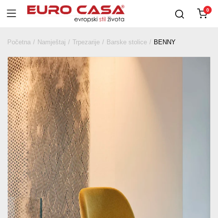
0
Početna
Namještaj
Trpezarije
Barske stolice
BENNY