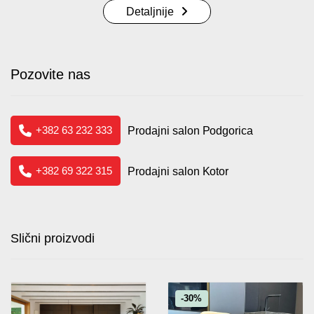
Detaljnije
Pozovite nas
+382 63 232 333
Prodajni salon Podgorica
+382 69 322 315
Prodajni salon Kotor
Slični proizvodi
-30%