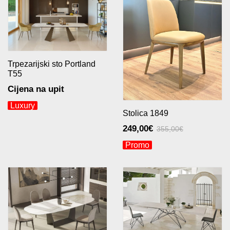
Trpezarijski sto Portland
T55
Cijena na upit
Luxury
Stolica 1849
249,00
€
355,00
€
Originalna
Trenutna
Promo
cena
cena
je
je:
bila:
249,00€.
355,00€.