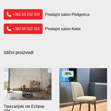
+382 63 232 333
Prodajni salon Podgorica
+382 69 322 315
Prodajni salon Kotor
Slični proizvodi
-30%
Trpezarijski sto Eclipse