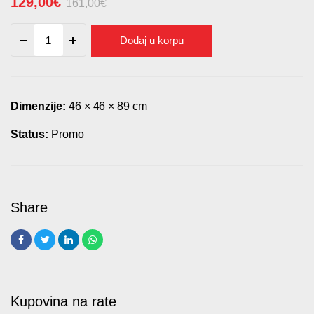
129,00
€
161,00
€
Originalna
Trenutna
Barska
Dodaj u korpu
cena
cena
stolica
UC
je
je:
1
bila:
129,00€.
quantity
161,00€.
Dimenzije:
46 × 46 × 89 cm
Status:
Promo
Kupovina na rate