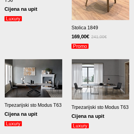
T56
Cijena na upit
Luxury
Stolica 1849
169,00
€
241,00
€
Originalna
Trenutna
Promo
cena
cena
je
je:
bila:
169,00€.
241,00€.
Trpezarijski sto Modus T63
Trpezarijski sto Modus T63
Cijena na upit
Cijena na upit
Luxury
Luxury