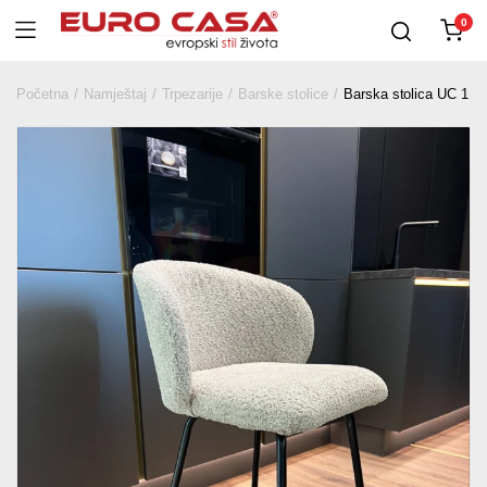
0
Početna
Namještaj
Trpezarije
Barske stolice
Barska stolica UC 1